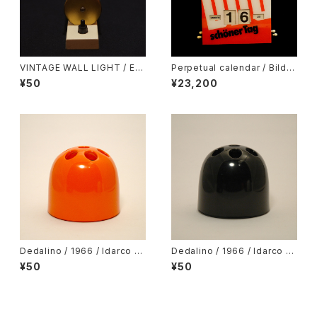
VINTAGE WALL LIGHT / EU
Perpetual calendar / Bild /
ROPE
Germany
¥50
¥23,200
Dedalino / 1966 / Idarco /
Dedalino / 1966 / Idarco /
ORANGE
Black
¥50
¥50