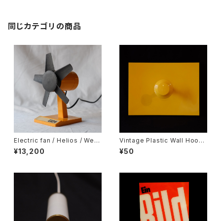
同じカテゴリの商品
Electric fan / Helios / West
Vintage Plastic Wall Hook /
Germany
Coat Rack / Space Age
¥13,200
¥50