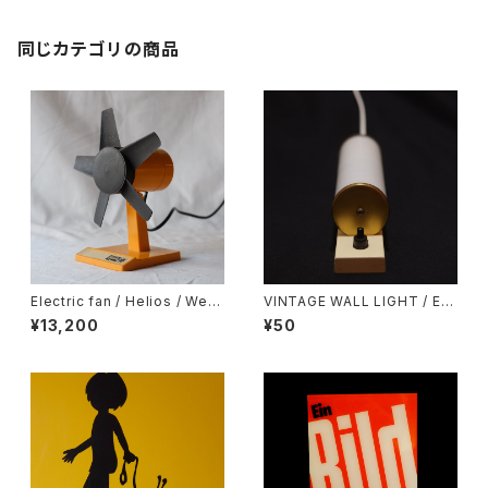
同じカテゴリの商品
Electric fan / Helios / West
VINTAGE WALL LIGHT / EU
Germany
ROPE
¥13,200
¥50