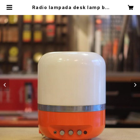
Radio lampada desk lamp by
Adriano Rampoldi for Europh
on, 1970s | ROUTE