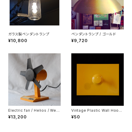
ガラス製ペンダントランプ
ペンダントランプ / ゴールド
¥10,800
¥9,720
Electric fan / Helios / West
Vintage Plastic Wall Hook /
Germany
Coat Rack / Space Age
¥13,200
¥50