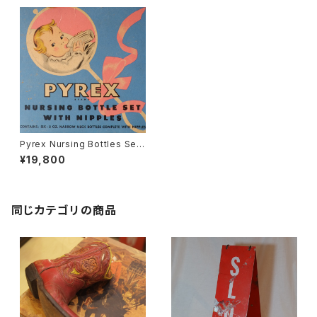
Pyrex Nursing Bottles Set
/ Corning Glass Works /NY
¥19,800
1923-1935
同じカテゴリの商品