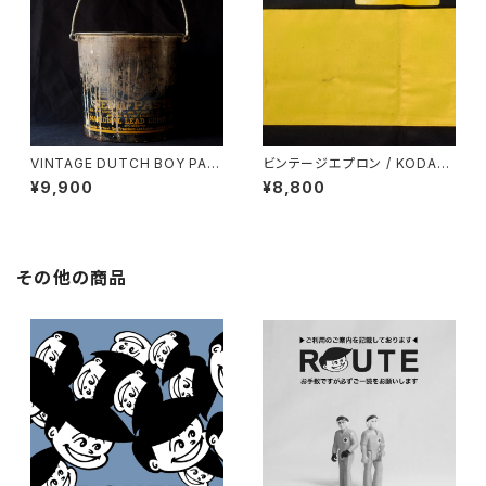
VINTAGE DUTCH BOY PAIN
ビンテージエプロン / KODAK
T BUCKET / U.S.A.
/ U.S.A.
¥9,900
¥8,800
その他の商品