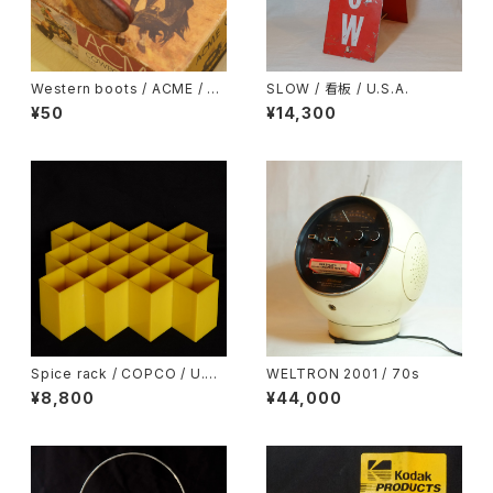
Western boots / ACME / U.
SLOW / 看板 / U.S.A.
S.A.
¥50
¥14,300
Spice rack / COPCO / U.S.
WELTRON 2001 / 70s
A.
¥8,800
¥44,000