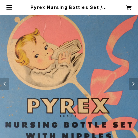
Pyrex Nursing Bottles Set / C
orning Glass Works /NY 1923-
1935 | ROUTE