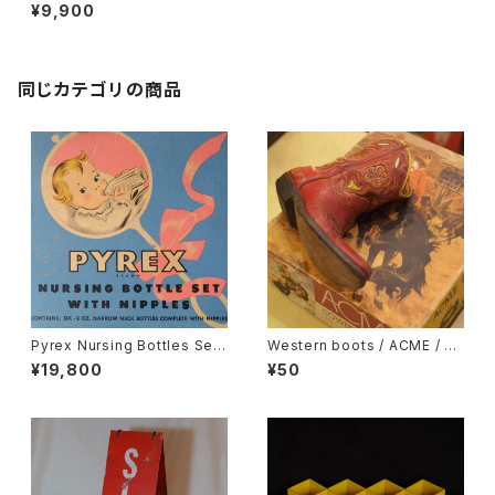
T BUCKET / U.S.A.
¥9,900
同じカテゴリの商品
Pyrex Nursing Bottles Set
Western boots / ACME / U.
/ Corning Glass Works /NY
S.A.
¥19,800
¥50
1923-1935