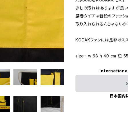
少しの汚れはありますが良い
腰巻タイプは普段のファッシ
取り入れられるんじゃないか
KODAKファンには是非オス
size : w 68 h 40 cm 紐 6
Internationa
日本国内