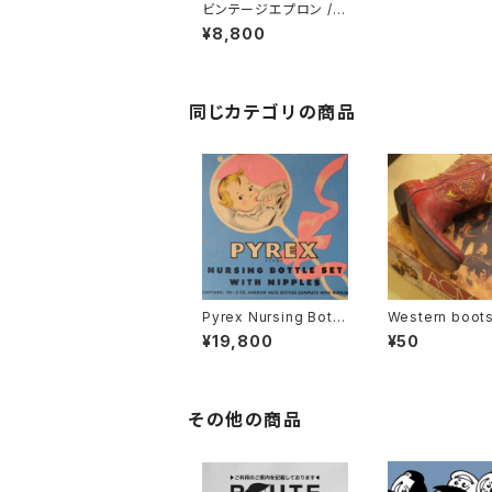
ビンテージエプロン / K
ODAK / U.S.A.
¥8,800
同じカテゴリの商品
Pyrex Nursing Bottl
Western boots
es Set / Corning Gla
ME / U.S.A.
¥19,800
¥50
ss Works /NY 1923-
1935
その他の商品