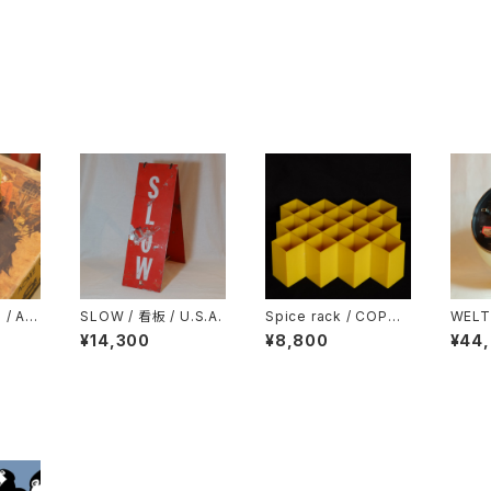
 / AC
SLOW / 看板 / U.S.A.
Spice rack / COPCO
WELT
/ U.S.A.
s
¥14,300
¥8,800
¥44