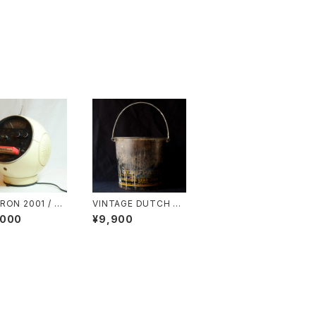
RON 2001 / 70
VINTAGE DUTCH B
OY PAINT BUCKET /
,000
¥9,900
U.S.A.