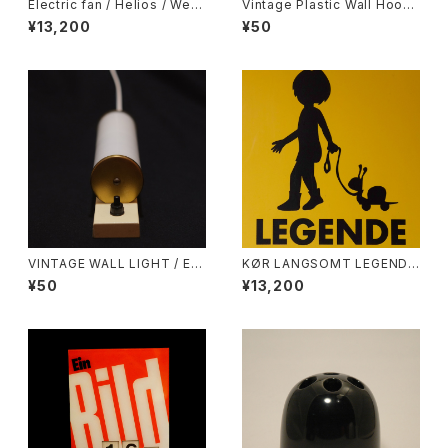
Electric fan / Helios / West
Vintage Plastic Wall Hook /
Germany
Coat Rack / Space Age
¥13,200
¥50
VINTAGE WALL LIGHT / EU
KØR LANGSOMT LEGENDE
ROPE
BØRN / DENMARK
¥50
¥13,200